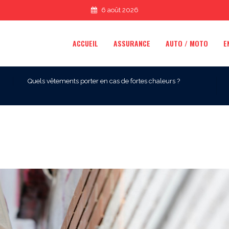
6 août 2026
ACCUEIL
ASSURANCE
AUTO / MOTO
E
Quels vêtements porter en cas de fortes chaleurs ?