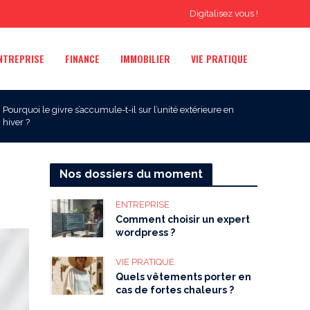
Digitalisez vous !
NTREPRISE
FINANCE
IMMOBILIER
VIE PRATIQUE
Pourquoi le givre s’accumule-t-il sur l’unité extérieure en
hiver ?
Nos dossiers du moment
ENTREPRISE
Comment choisir un expert
wordpress ?
VIE PRATIQUE
Quels vêtements porter en
cas de fortes chaleurs ?