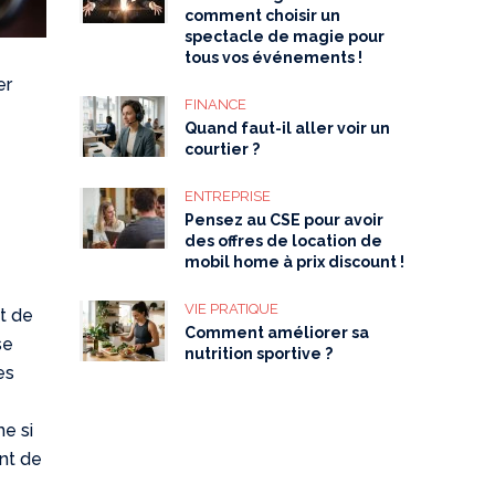
comment choisir un
spectacle de magie pour
tous vos événements !
er
FINANCE
Quand faut-il aller voir un
courtier ?
ENTREPRISE
Pensez au CSE pour avoir
des offres de location de
mobil home à prix discount !
VIE PRATIQUE
et de
Comment améliorer sa
se
nutrition sportive ?
es
me si
ent de