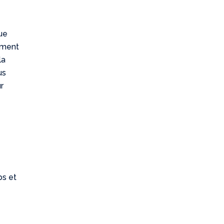
que
oment
la
us
r
ps et