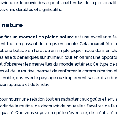
vrir ou redécouvrir des aspects inattendus de la personnali
uvenirs durables et significatifs.
 nature
anifier un moment en pleine nature
est une excellente f
nt tout en passant du temps en couple. Cela pourrait être 
el, une balade en forêt ou un simple pique-nique dans un c
s effets bénéfiques sur l’humeur, tout en offrant une opportu
et d’observer les merveilles du monde extérieur. Ce type de s
ues et de la routine, permet de renforcer la communication e
nsemble, observer le paysage ou simplement s’asseoir au bo
xion apaisée et détendue.
ur nourrir une relation tout en s’adaptant aux goûts et envi
rtir de la routine, de découvrir de nouvelles facettes de l’au
ualité. Que vous soyez en quête d’aventure, de créativité 