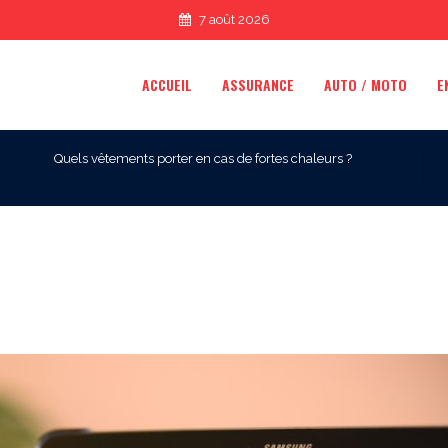
7 août 2026
ACCUEIL
ASSURANCE
AUTO / MOTO
E
Quels vêtements porter en cas de fortes chaleurs ?