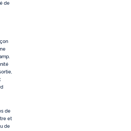
té de
açon
une
hamp.
nité
ortie,
t
rd
es de
tre et
ou de