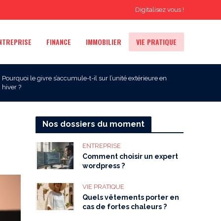
Digitalisez vous !
NTREPRISE
FINANCE
IMMOBILIER
VIE PRATIQUE
Pourquoi le givre s’accumule-t-il sur l’unité extérieure en
hiver ?
Nos dossiers du moment
ENTREPRISE
Comment choisir un expert
wordpress ?
VIE PRATIQUE
Quels vêtements porter en
cas de fortes chaleurs ?