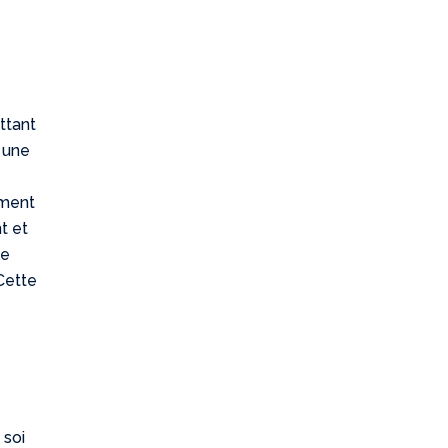
ttant
 une
ement
t et
le
Cette
 soi