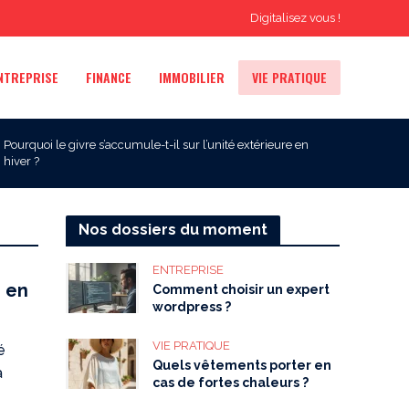
Digitalisez vous !
NTREPRISE
FINANCE
IMMOBILIER
VIE PRATIQUE
Pourquoi le givre s’accumule-t-il sur l’unité extérieure en
hiver ?
Nos dossiers du moment
ENTREPRISE
e en
Comment choisir un expert
wordpress ?
VIE PRATIQUE
é
Quels vêtements porter en
a
cas de fortes chaleurs ?