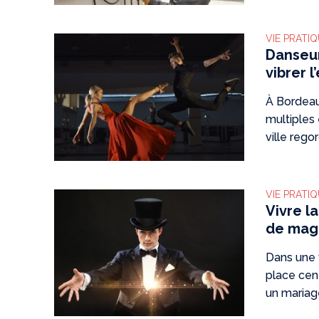
VIE PRATI
Danseur
vibrer l
À Bordeaux
multiples
ville regor
VIE PRATI
Vivre l
de magi
Dans une v
place cent
un mariage