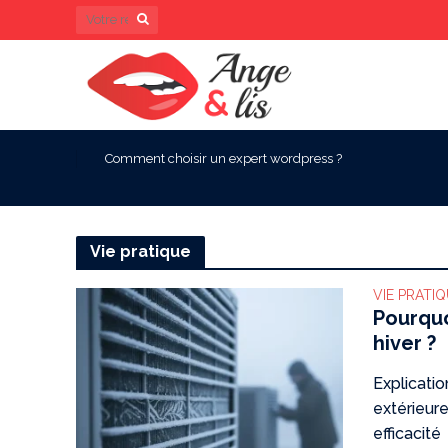
Comment choisir un expert wordpress ?
Vie pratique
VIE PRATI
Pourquo
hiver ?
Explicatio
extérieure
efficacité