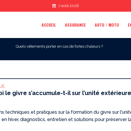
7 août 2026
ACCUEIL
ASSURANCE
AUTO / MOTO
E
Quels vêtements porter en cas de fortes chaleurs ?
QUE
i le givre s’accumule-t-il sur l’unité extérieur
ns techniques et pratiques sur la formation du givre sur l'unit
 en hiver, diagnostics, entretien et solutions pour préserver l