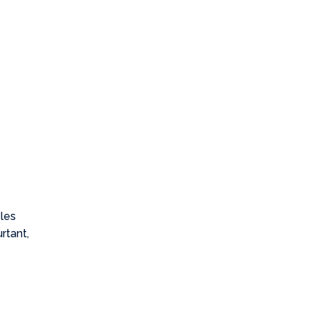
 les
rtant,