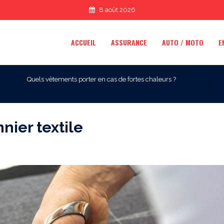
8 août 2026
ACCUEIL
ASSURANCE
AUTO / MOTO
E
Quels vêtements porter en cas de fortes chaleurs ?
nier textile