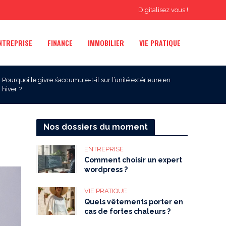
Digitalisez vous !
NTREPRISE
FINANCE
IMMOBILIER
VIE PRATIQUE
Pourquoi le givre s’accumule-t-il sur l’unité extérieure en
hiver ?
Nos dossiers du moment
ENTREPRISE
Comment choisir un expert
wordpress ?
VIE PRATIQUE
Quels vêtements porter en
cas de fortes chaleurs ?