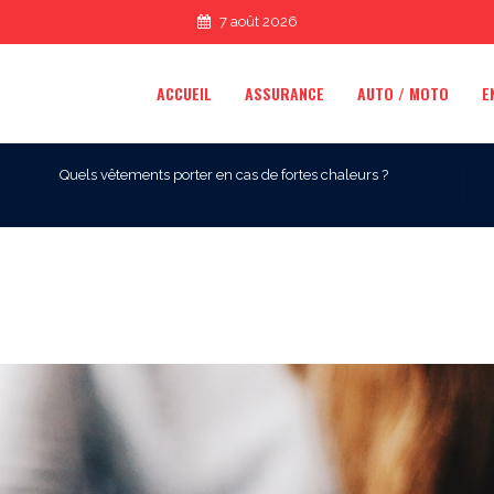
7 août 2026
ACCUEIL
ASSURANCE
AUTO / MOTO
E
Quels vêtements porter en cas de fortes chaleurs ?