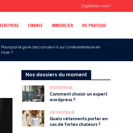
Digitalisez vous !
NTREPRISE
FINANCE
IMMOBILIER
VIE PRATIQUE
Pourquoi le givre s’accumule-t-il sur l’unité extérieure en
hiver ?
Nos dossiers du moment
ENTREPRISE
Comment choisir un expert
wordpress ?
VIE PRATIQUE
Quels vêtements porter en
cas de fortes chaleurs ?