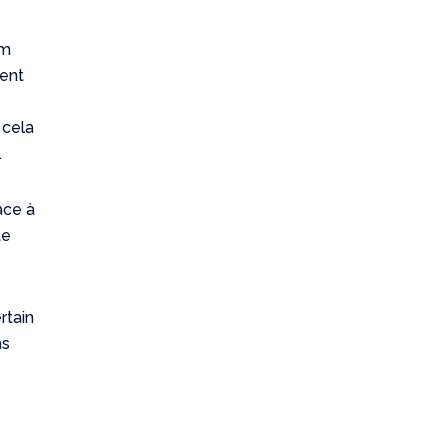
om
ient
 cela
.
ace à
te
rtain
as
s