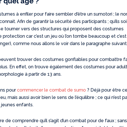
r quel âge ?
ostumes à enfiler pour faire sembler d’être un sumotori ; le n
nnait. Afin de garantir la sécurité des participants ; qu’ils so
 se tourner vers des structures qui proposent des costumes
protection car c’est un jeu où l’on tombe beaucoup et c’est
nger), comme nous allons le voir dans le paragraphe suivant
s peuvent trouver des costumes gonflables pour combattre f
plus. En effet, on trouve également des costumes pour adul
morphologie à partir de 13 ans.
ans pour
commencer le combat de sumo
? Déjà pour être ce
, mais aussi avoir bien le sens de l’équilibre ; ce qui n’est p
 jeunes enfants.
re de comprendre qu’il s’agit d’un combat pour de faux ; san