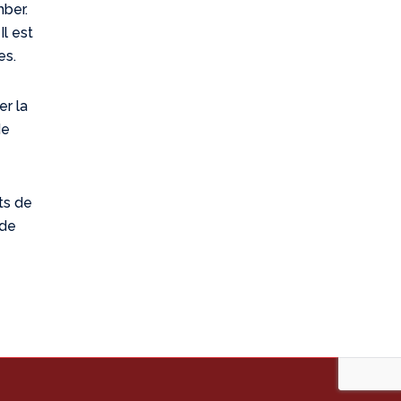
mber.
Il est
es.
er la
de
ts de
 de