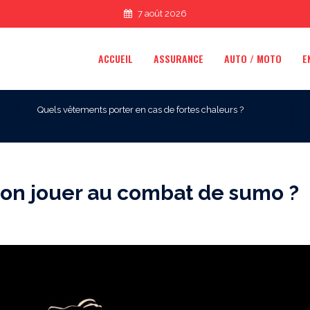
7 août 2026
ACCUEIL
ASSURANCE
AUTO / MOTO
E
Quels vêtements porter en cas de fortes chaleurs ?
-on jouer au combat de sumo ?