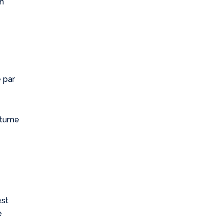
on
e par
ostume
e
est
e