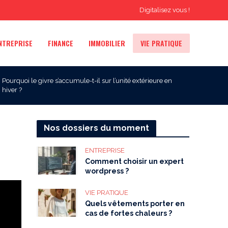
Digitalisez vous !
NTREPRISE
FINANCE
IMMOBILIER
VIE PRATIQUE
Pourquoi le givre s’accumule-t-il sur l’unité extérieure en
hiver ?
Nos dossiers du moment
ENTREPRISE
Comment choisir un expert
wordpress ?
VIE PRATIQUE
Quels vêtements porter en
cas de fortes chaleurs ?