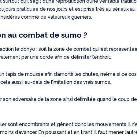
 surtout qu’il s’agit d’une reproduction d’une véritable traditi
oujours pratiquée de nos jours et est prise très au sérieux au
onsidérés comme de valeureux guerriers.
n au combat de sumo ?
rection le dohyo ; soit la zone de combat qui est représenté
alement par une corde afin de délimiter l’endroit.
un tapis de mousse afin d’amortir les chutes, même si ce c
cela aussi, au-delà de l’imitation des vrais sumos.
tir son adversaire de la zone ainsi délimitée quand le coup d
iler sont encombrants et gênent donc les mouvements, il n’
oins d’avancer. En poussant et en tirant, il faut mener l’autr