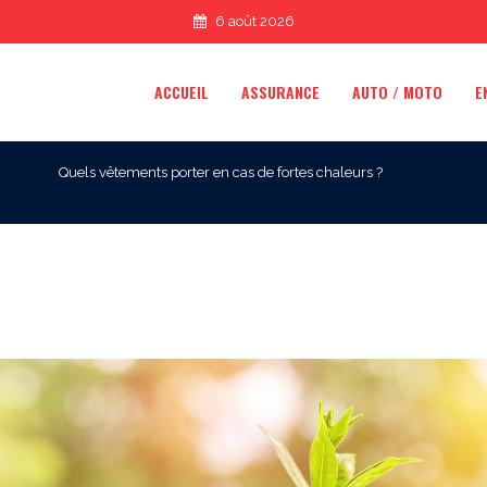
6 août 2026
ACCUEIL
ASSURANCE
AUTO / MOTO
E
Quels vêtements porter en cas de fortes chaleurs ?