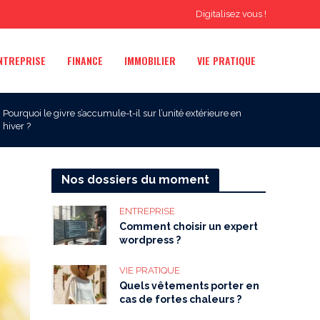
Digitalisez vous !
NTREPRISE
FINANCE
IMMOBILIER
VIE PRATIQUE
Pourquoi le givre s’accumule-t-il sur l’unité extérieure en
hiver ?
Nos dossiers du moment
ENTREPRISE
Comment choisir un expert
wordpress ?
VIE PRATIQUE
Quels vêtements porter en
cas de fortes chaleurs ?