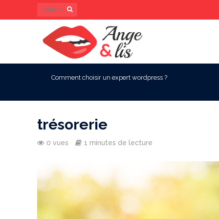
Comment choisir un expert wordpress ?
trésorerie
0 vues
1 minutes de lecture