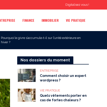
Digitalisez vous !
NTREPRISE
FINANCE
IMMOBILIER
VIE PRATIQUE
Pourquoi le givre s’accumule-t-il sur l’unité extérieure en
hiver ?
Nos dossiers du moment
ENTREPRISE
Comment choisir un expert
wordpress ?
VIE PRATIQUE
Quels vêtements porter en
cas de fortes chaleurs ?