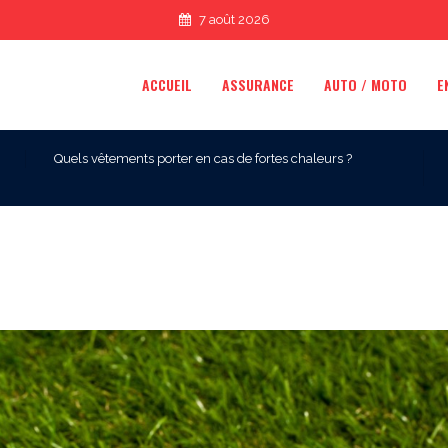
7 août 2026
ACCUEIL
ASSURANCE
AUTO / MOTO
E
Quels vêtements porter en cas de fortes chaleurs ?