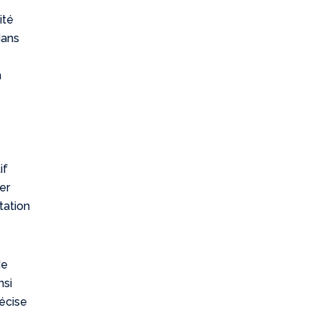
ité
dans
n
if
er
tation
de
nsi
récise