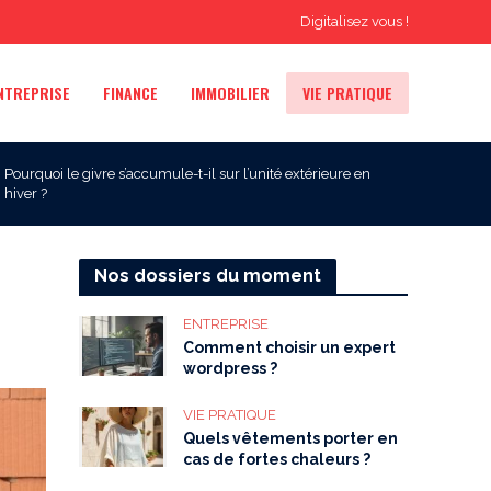
Digitalisez vous !
NTREPRISE
FINANCE
IMMOBILIER
VIE PRATIQUE
Pourquoi le givre s’accumule-t-il sur l’unité extérieure en
hiver ?
Nos dossiers du moment
ENTREPRISE
Comment choisir un expert
wordpress ?
VIE PRATIQUE
Quels vêtements porter en
cas de fortes chaleurs ?