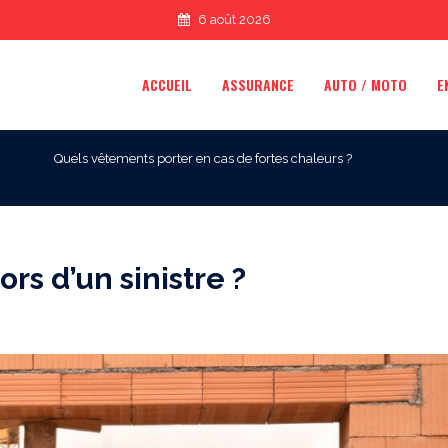
6 août 2026
ACCUEIL
ASSURANCE
AUTO / MOTO
E
Quels vêtements porter en cas de fortes chaleurs ?
rs d’un sinistre ?