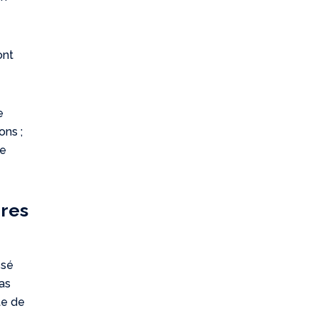
ont
e
ons ;
de
ures
ssé
as
te de