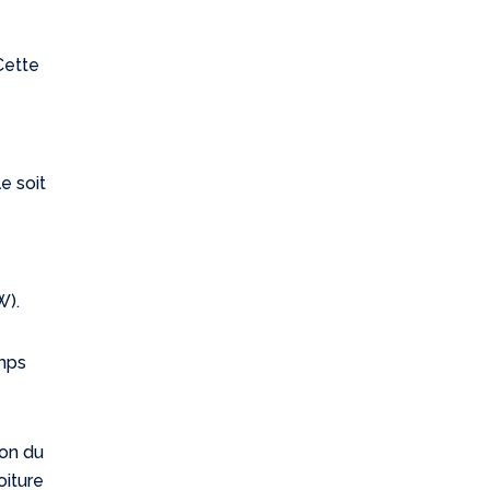
Cette
e soit
x
W).
emps
ion du
oiture