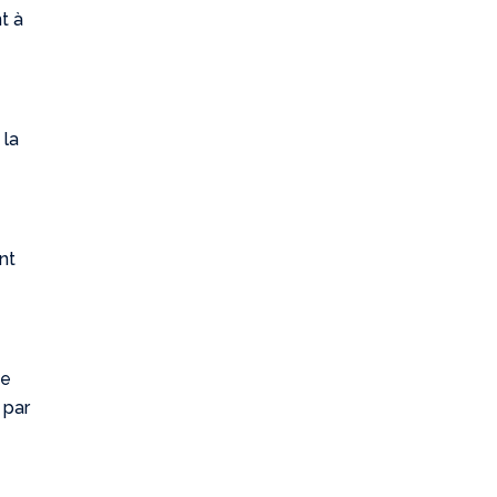
t à
s
 la
nt
de
 par