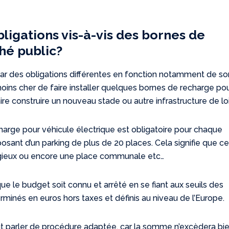
bligations vis-à-vis des bornes de
hé public?
par des obligations différentes en fonction notamment de so
moins cher de faire installer quelques bornes de recharge po
ire construire un nouveau stade ou autre infrastructure de loi
charge pour véhicule électrique est obligatoire pour chaque
osant d’un parking de plus de 20 places. Cela signifie que ce
ligieux ou encore une place communale etc…
ue le budget soit connu et arrêté en se fiant aux seuils des
minés en euros hors taxes et définis au niveau de l’Europe.
ut parler de procédure adaptée, car la somme n’excèdera bi