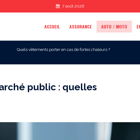
7 août 2026
ACCUEIL
ASSURANCE
AUTO / MOTO
E
Quels vêtements porter en cas de fortes chaleurs ?
rché public : quelles