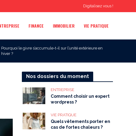
Digitalisez vous !
NTREPRISE
FINANCE
IMMOBILIER
VIE PRATIQUE
Pourquoi le givre s’accumule-t-il sur l’unité extérieure en
hiver ?
Nos dossiers du moment
ENTREPRISE
Comment choisir un expert
wordpress ?
VIE PRATIQUE
Quels vêtements porter en
cas de fortes chaleurs ?