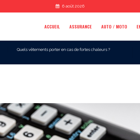
6 août 2026
ACCUEIL
ASSURANCE
AUTO / MOTO
E
Quels vêtements porter en cas de fortes chaleurs ?