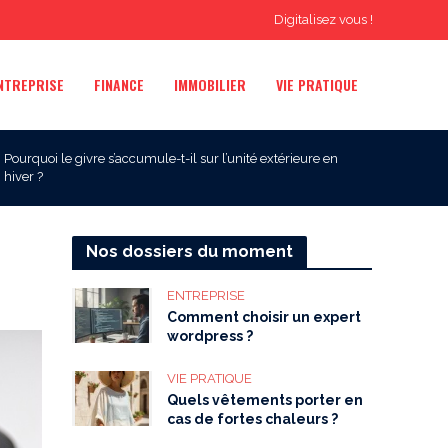
Digitalisez vous !
NTREPRISE
FINANCE
IMMOBILIER
VIE PRATIQUE
Pourquoi le givre s’accumule-t-il sur l’unité extérieure en
hiver ?
Nos dossiers du moment
ENTREPRISE
Comment choisir un expert
wordpress ?
VIE PRATIQUE
Quels vêtements porter en
cas de fortes chaleurs ?