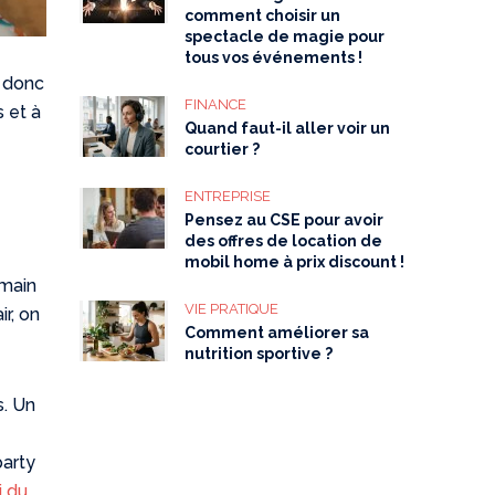
comment choisir un
spectacle de magie pour
tous vos événements !
t donc
FINANCE
s et à
Quand faut-il aller voir un
courtier ?
ENTREPRISE
Pensez au CSE pour avoir
des offres de location de
mobil home à prix discount !
 main
VIE PRATIQUE
ir, on
Comment améliorer sa
nutrition sportive ?
s. Un
party
i du