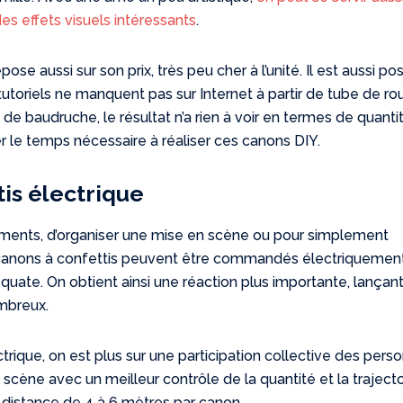
es effets visuels intéressants
.
ose aussi sur son prix, très peu cher à l’unité. Il est aussi po
 tutoriels ne manquent pas sur Internet à partir de tube de ro
 de baudruche, le résultat n’a rien à voir en termes de quanti
r le temps nécessaire à réaliser ces canons DIY.
is électrique
vements, d’organiser une mise en scène ou pour simplement
 canons à confettis peuvent être commandés électriquemen
équate. On obtient ainsi une réaction plus importante, lançant
ombreux.
trique, on est plus sur une participation collective des pers
scène avec un meilleur contrôle de la quantité et la trajectoi
e distance de 4 à 6 mètres par canon.