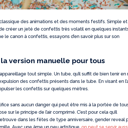
n classique des animations et des moments festifs. Simple e
de créer un jeté de confettis très volatil en quelques instant
e le canon à confettis, essayons d’en savoir plus sur son
 la version manuelle pour tous
appareillage tout simple. Un tube, qu’il suffit de bien tenir en
expulsion des confettis présents dans le tube. En visant en l’a
opulser les confettis sur quelques mètres.
tifice sans aucun danger qui peut être mis à la portée de tou
 sur le principe de l’air comprimé. C’est pour cela qu’il
 retrouve dans les fêtes de type anniversaire, gender reveal 
amille. Avec une âme un peu artistique,
on peut se servir auss