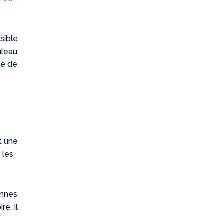
ssible
uleau
té de
t une
 les
onnes
re. Il