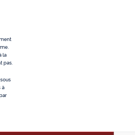
rument
orme.
à la
t pas.
 sous
s à
 par