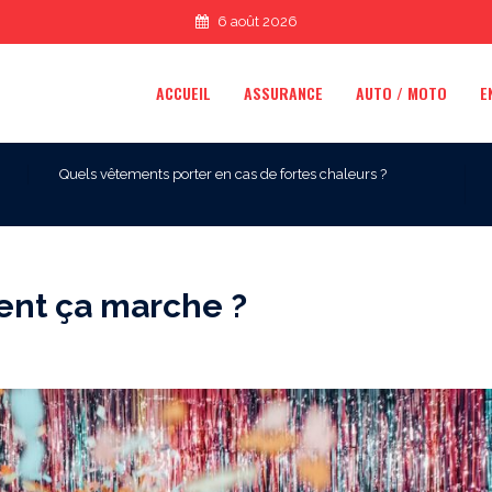
6 août 2026
ACCUEIL
ASSURANCE
AUTO / MOTO
E
Quels vêtements porter en cas de fortes chaleurs ?
ent ça marche ?