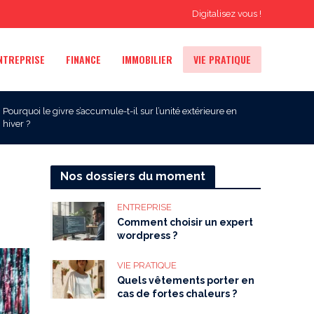
Digitalisez vous !
NTREPRISE
FINANCE
IMMOBILIER
VIE PRATIQUE
Pourquoi le givre s’accumule-t-il sur l’unité extérieure en
hiver ?
Nos dossiers du moment
ENTREPRISE
Comment choisir un expert
wordpress ?
VIE PRATIQUE
Quels vêtements porter en
cas de fortes chaleurs ?