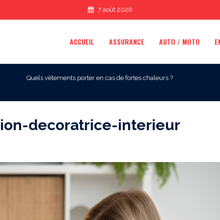
7 août 2026
ACCUEIL
ASSURANCE
AUTO / MOTO
E
Quels vêtements porter en cas de fortes chaleurs ?
on-decoratrice-interieur