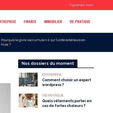
Digitalisez vous !
NTREPRISE
FINANCE
IMMOBILIER
VIE PRATIQUE
Pourquoi le givre s’accumule-t-il sur l’unité extérieure en
hiver ?
Nos dossiers du moment
ENTREPRISE
Comment choisir un expert
wordpress ?
VIE PRATIQUE
Quels vêtements porter en
cas de fortes chaleurs ?