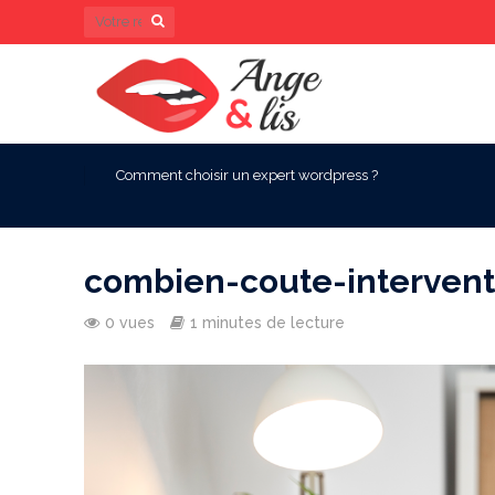
Comment choisir un expert wordpress ?
combien-coute-interventi
0 vues
1 minutes de lecture