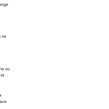
gorge
s ne
one où
and
a
pace
n