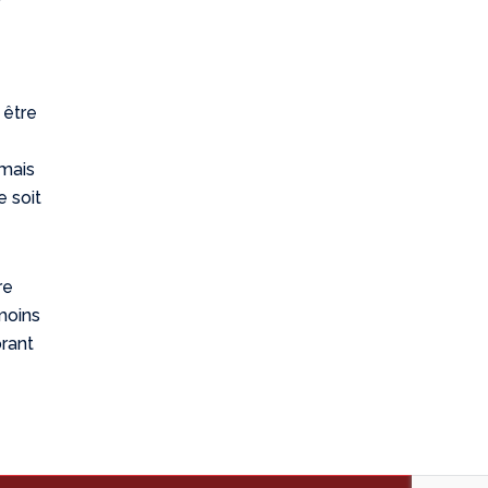
 être
 mais
e soit
re
moins
orant