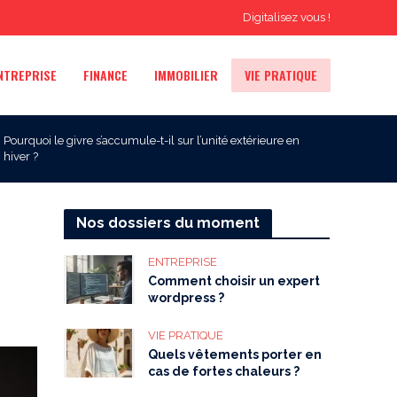
Digitalisez vous !
NTREPRISE
FINANCE
IMMOBILIER
VIE PRATIQUE
Pourquoi le givre s’accumule-t-il sur l’unité extérieure en
hiver ?
Nos dossiers du moment
ENTREPRISE
Comment choisir un expert
wordpress ?
VIE PRATIQUE
Quels vêtements porter en
cas de fortes chaleurs ?