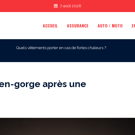
7 août 2026
ACCUEIL
ASSURANCE
AUTO / MOTO
E
Quels vêtements porter en cas de fortes chaleurs ?
ien-gorge après une