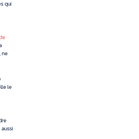
s qui
 de
a
, ne
e
lle le
dre
 aussi