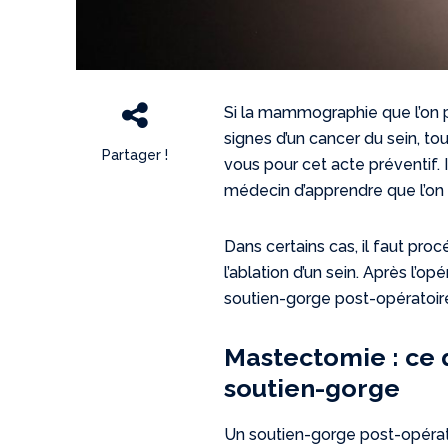
Si la mammographie que l’on p
signes d’un cancer du sein, t
Partager !
vous pour cet acte préventif. I
médecin d’apprendre que l’on 
Dans certains cas, il faut pr
l’ablation d’un sein. Après l’opé
soutien-gorge post-opératoire
Mastectomie : ce q
soutien-gorge
Un soutien-gorge post-opérato