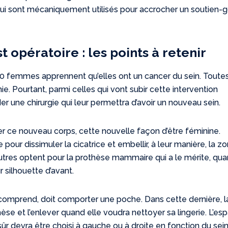
 qui sont mécaniquement utilisés pour accrocher un soutien-
 opératoire : les points à retenir
00 femmes apprennent qu’elles ont un cancer du sein. Toute
. Pourtant, parmi celles qui vont subir cette intervention
r une chirurgie qui leur permettra d’avoir un nouveau sein.
r ce nouveau corps, cette nouvelle façon d’être féminine.
pour dissimuler la cicatrice et embellir, à leur manière, la z
’autres optent pour la prothèse mammaire qui a le mérite, qu
ur silhouette d’avant.
 comprend, doit comporter une poche. Dans cette dernière, l
se et l’enlever quand elle voudra nettoyer sa lingerie. L’es
ûr devra être choisi à gauche ou à droite en fonction du sei