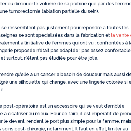
ter ou diminuer le volume de sa poitrine que par des femme
ne tumorectomie (ablation partielle du sein).
e se ressemblent pas, justement pour répondre à toutes les
enseignes se sont spécialisées dans la fabrication et
la vente
ralement à l’initiative de femmes qui ont vu ; confrontées à l
ngerie proposée n’était pas adaptée : pas assez confortable
t surtout, n’étant pas étudiée pour être jolie.
rendre qu’elle a un cancer, a besoin de douceur mais aussi d
lgré une silhouette qui change, avec une lingerie colorée si e
le.
e post-opératoire est un accessoire qui se veut d’emblée
 à cicatriser au mieux. Pour ce faire, il est impératif de pren
r le devant, rendant le port plus simple pour la femme, mais
 soins post-chirurgie, notamment. Il faut en effet, limiter au