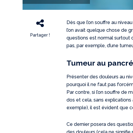
Dès que l’on souffre au niveau 
l’on avait quelque chose de g
Partager !
questions est normal surtout 
pas, par exemple, d’une tume
Tumeur au pancréa
Présenter des douleurs au nive
pourquoi il ne faut pas forcéme
Par contre, si l’on souffre de
dos et cela, sans explications
exemple), il est évident que c
Ce dernier posera des questio
des douleurs (cela ne signifie 