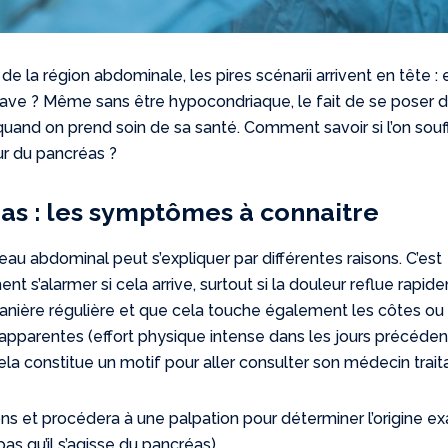
de la région abdominale, les pires scénarii arrivent en tête : e
rave ? Même sans être hypocondriaque, le fait de se poser 
quand on prend soin de sa santé. Comment savoir si l’on souf
ur du pancréas ?
s : les symptômes à connaitre
au abdominal peut s’expliquer par différentes raisons. C’est
nt s’alarmer si cela arrive, surtout si la douleur reflue rapid
 manière régulière et que cela touche également les côtes ou 
 apparentes (effort physique intense dans les jours précéden
ela constitue un motif pour aller consulter son médecin trait
ns et procédera à une palpation pour déterminer l’origine e
pas qu’il s’agisse du pancréas).