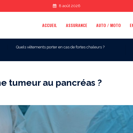
8 août 2026
ACCUEIL
ASSURANCE
AUTO / MOTO
E
Quels vêtements porter en cas de fortes chaleurs ?
ne tumeur au pancréas ?