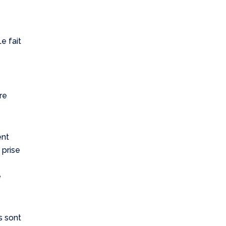
e fait
re
ent
 prise
e
s sont