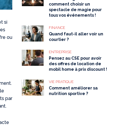
comment choisir un
spectacle de magie pour
tous vos événements !
t si
FINANCE
des
Quand faut-il aller voir un
fre ou
courtier ?
ENTREPRISE
Pensez au CSE pour avoir
des offres de location de
mobil home à prix discount !
VIE PRATIQUE
ement.
Comment améliorer sa
le
nutrition sportive ?
ts par
ant.
xacte