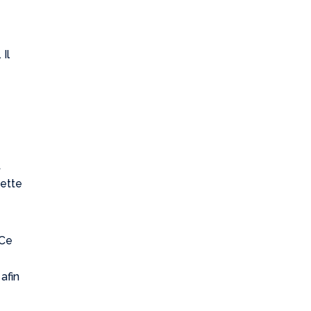
Il
t
cette
 Ce
afin