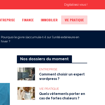
Digitalisez vous !
NTREPRISE
FINANCE
IMMOBILIER
VIE PRATIQUE
Pourquoi le givre s’accumule-t-il sur l’unité extérieure en
hiver ?
Nos dossiers du moment
ENTREPRISE
Comment choisir un expert
wordpress ?
VIE PRATIQUE
Quels vêtements porter en
cas de fortes chaleurs ?