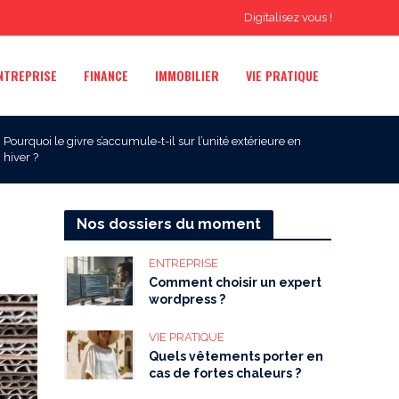
Digitalisez vous !
NTREPRISE
FINANCE
IMMOBILIER
VIE PRATIQUE
Pourquoi le givre s’accumule-t-il sur l’unité extérieure en
hiver ?
Nos dossiers du moment
ENTREPRISE
Comment choisir un expert
wordpress ?
VIE PRATIQUE
Quels vêtements porter en
cas de fortes chaleurs ?