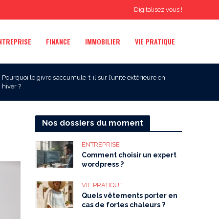
Digitalisez vous !
NTREPRISE
FINANCE
IMMOBILIER
VIE PRATIQUE
Pourquoi le givre s’accumule-t-il sur l’unité extérieure en
hiver ?
Nos dossiers du moment
ENTREPRISE
Comment choisir un expert
wordpress ?
VIE PRATIQUE
Quels vêtements porter en
cas de fortes chaleurs ?