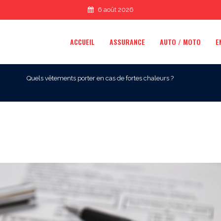
6 août 2026
ACCUEIL
ASSURANCE
AUTO / MOTO
E
Quels vêtements porter en cas de fortes chaleurs ?