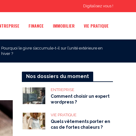
Digitalisez vous !
NTREPRISE
FINANCE
IMMOBILIER
VIE PRATIQUE
Pourquoi le givre s’accumule-t-il sur l’unité extérieure en
hiver ?
Nos dossiers du moment
ENTREPRISE
Comment choisir un expert
wordpress ?
VIE PRATIQUE
Quels vêtements porter en
cas de fortes chaleurs ?