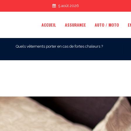
5 août 2026
ACCUEIL
ASSURANCE
AUTO / MOTO
E
Quels vêtements porter en cas de fortes chaleurs ?