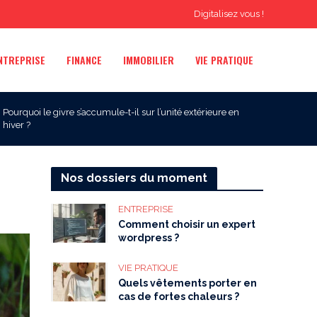
Digitalisez vous !
NTREPRISE
FINANCE
IMMOBILIER
VIE PRATIQUE
Pourquoi le givre s’accumule-t-il sur l’unité extérieure en
hiver ?
Nos dossiers du moment
ENTREPRISE
Comment choisir un expert
wordpress ?
VIE PRATIQUE
Quels vêtements porter en
cas de fortes chaleurs ?