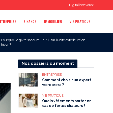
Digitalisez vous !
NTREPRISE
FINANCE
IMMOBILIER
VIE PRATIQUE
Pourquoi le givre s’accumule-t-il sur l’unité extérieure en
hiver ?
Nos dossiers du moment
ENTREPRISE
Comment choisir un expert
wordpress ?
VIE PRATIQUE
Quels vêtements porter en
cas de fortes chaleurs ?