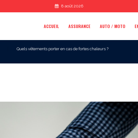
8 août 2026
ACCUEIL
ASSURANCE
AUTO / MOTO
E
Quels vêtements porter en cas de fortes chaleurs ?