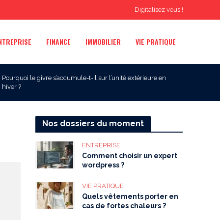
Digitalisez vous !
NTREPRISE
FINANCE
IMMOBILIER
VIE PRATIQUE
Pourquoi le givre s’accumule-t-il sur l’unité extérieure en
hiver ?
Nos dossiers du moment
ENTREPRISE
Comment choisir un expert
wordpress ?
VIE PRATIQUE
Quels vêtements porter en
cas de fortes chaleurs ?