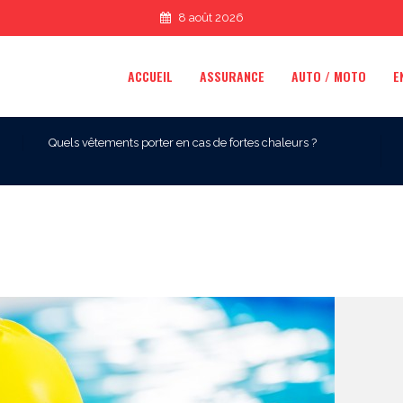
8 août 2026
ACCUEIL
ASSURANCE
AUTO / MOTO
E
Quels vêtements porter en cas de fortes chaleurs ?