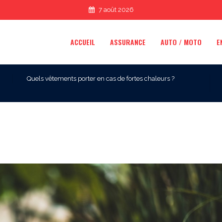
7 août 2026
ACCUEIL
ASSURANCE
AUTO / MOTO
E
Quels vêtements porter en cas de fortes chaleurs ?