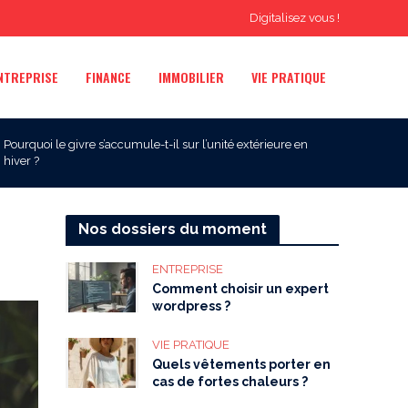
Digitalisez vous !
NTREPRISE
FINANCE
IMMOBILIER
VIE PRATIQUE
Pourquoi le givre s’accumule-t-il sur l’unité extérieure en
hiver ?
Nos dossiers du moment
ENTREPRISE
Comment choisir un expert
wordpress ?
VIE PRATIQUE
Quels vêtements porter en
cas de fortes chaleurs ?