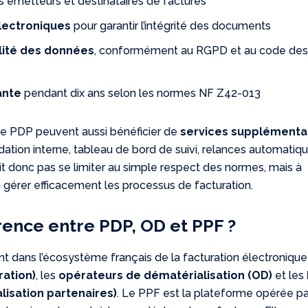
 émetteurs et destinataires de factures
lectroniques
pour garantir l’intégrité des documents
ilité des données
, conformément au RGPD et au code de
ante
pendant dix ans selon les normes NF Z42-013
ne PDP peuvent aussi bénéficier de
services supplémenta
idation interne, tableau de bord de suivi, relances automatiqu
it donc pas se limiter au simple respect des normes, mais à
 gérer efficacement les processus de facturation.
érence entre PDP, OD et PPF ?
nt dans l’écosystème français de la facturation électronique 
ration)
, les
opérateurs de dématérialisation (OD)
et les
isation partenaires)
. Le PPF est la plateforme opérée pa