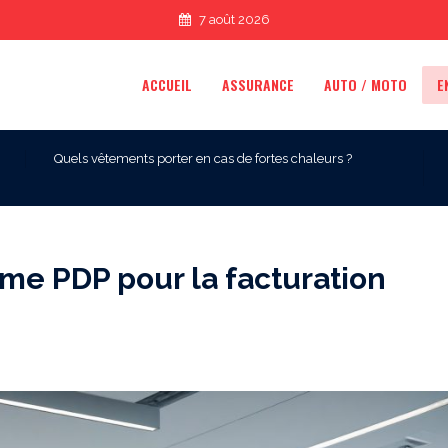
7 août 2026
ACCUEIL
ASSURANCE
AUTO / MOTO
E
Quels vêtements porter en cas de fortes chaleurs ?
me PDP pour la facturation