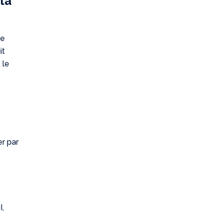
la
ée
it
 le
er par
I,