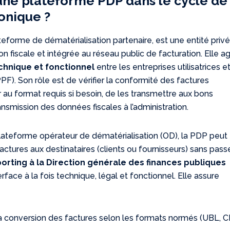
’une plateforme PDP dans le cycle de 
onique ?
ateforme de dématérialisation partenaire, est une entité priv
on fiscale et intégrée au réseau public de facturation. Elle ag
chnique et fonctionnel
entre les entreprises utilisatrices et
PPF). Son rôle est de vérifier la conformité des factures
r au format requis si besoin, de les transmettre aux bons
ransmission des données fiscales à l’administration.
lateforme opérateur de dématérialisation (OD), la PDP peut
ctures aux destinataires (clients ou fournisseurs) sans pass
orting à la Direction générale des finances publiques
terface à la fois technique, légal et fonctionnel. Elle assure
 la conversion des factures selon les formats normés (UBL, CI