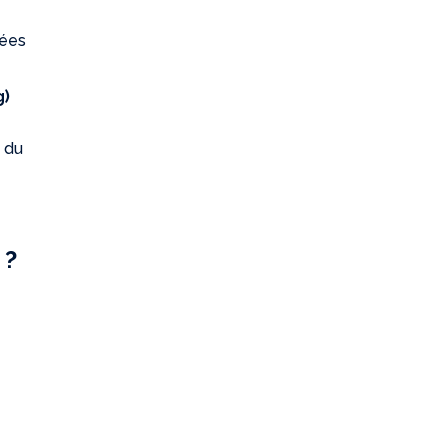
rées
g)
s du
 ?
s