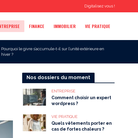
Digitalisez vous !
NTREPRISE
FINANCE
IMMOBILIER
VIE PRATIQUE
Pourquoi le givre s’accumule-t-il sur l’unité extérieure en
hiver ?
Nos dossiers du moment
ENTREPRISE
Comment choisir un expert
wordpress ?
VIE PRATIQUE
Quels vêtements porter en
cas de fortes chaleurs ?