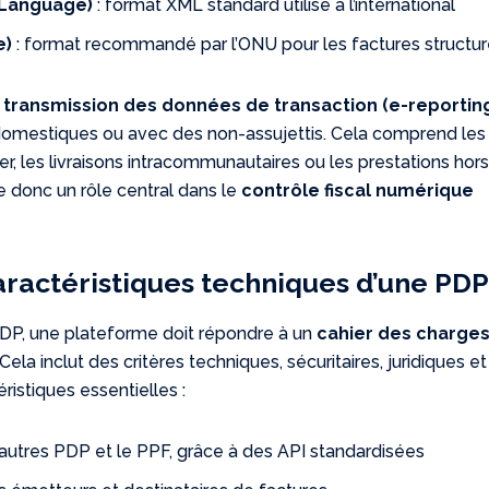
 Language)
: format XML standard utilisé à l’international
e)
: format recommandé par l’ONU pour les factures structu
a
transmission des données de transaction (e-reportin
domestiques ou avec des non-assujettis. Cela comprend les
er, les livraisons intracommunautaires ou les prestations hor
 donc un rôle central dans le
contrôle fiscal numérique
aractéristiques techniques d’une PDP
P, une plateforme doit répondre à un
cahier des charge
 Cela inclut des critères techniques, sécuritaires, juridiques et
ristiques essentielles :
autres PDP et le PPF, grâce à des API standardisées