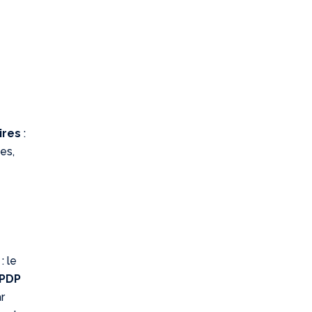
s
ires
:
es,
: le
PDP
r