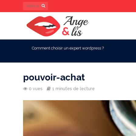
Comment choisir un expert wordpress ?
pouvoir-achat
0 vues
1 minutes de lecture