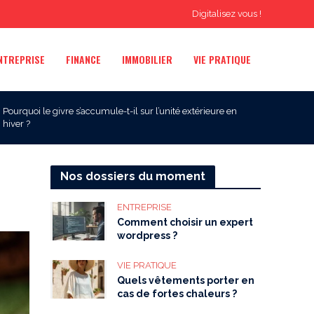
Digitalisez vous !
NTREPRISE
FINANCE
IMMOBILIER
VIE PRATIQUE
Pourquoi le givre s’accumule-t-il sur l’unité extérieure en
hiver ?
Nos dossiers du moment
ENTREPRISE
Comment choisir un expert
wordpress ?
VIE PRATIQUE
Quels vêtements porter en
cas de fortes chaleurs ?