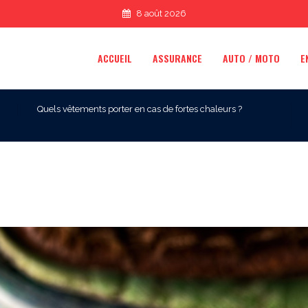
8 août 2026
ACCUEIL
ASSURANCE
AUTO / MOTO
E
Quels vêtements porter en cas de fortes chaleurs ?