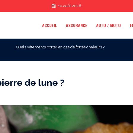
10 août 2026
ACCUEIL
ASSURANCE
AUTO / MOTO
E
Quels vêtements porter en cas de fortes chaleurs ?
pierre de lune ?