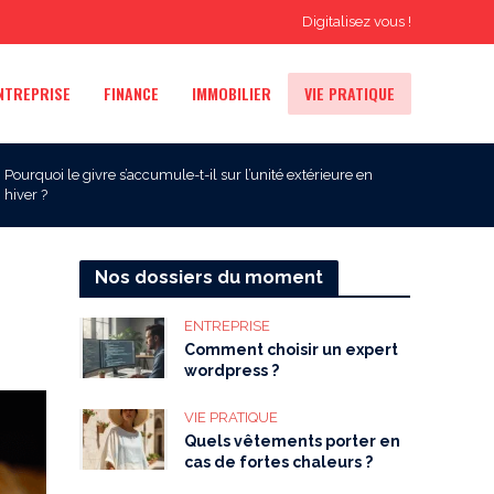
Digitalisez vous !
NTREPRISE
FINANCE
IMMOBILIER
VIE PRATIQUE
Pourquoi le givre s’accumule-t-il sur l’unité extérieure en
hiver ?
Nos dossiers du moment
ENTREPRISE
Comment choisir un expert
wordpress ?
VIE PRATIQUE
Quels vêtements porter en
cas de fortes chaleurs ?