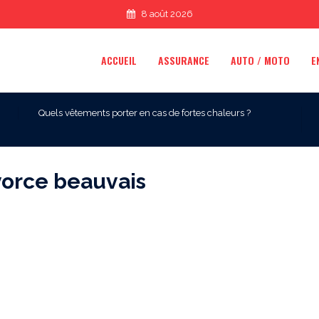
8 août 2026
ACCUEIL
ASSURANCE
AUTO / MOTO
E
Quels vêtements porter en cas de fortes chaleurs ?
vorce beauvais