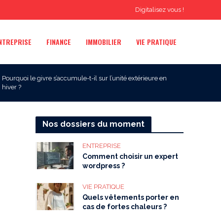
Digitalisez vous !
NTREPRISE
FINANCE
IMMOBILIER
VIE PRATIQUE
Pourquoi le givre s’accumule-t-il sur l’unité extérieure en
hiver ?
Nos dossiers du moment
ENTREPRISE
Comment choisir un expert
wordpress ?
VIE PRATIQUE
Quels vêtements porter en
cas de fortes chaleurs ?