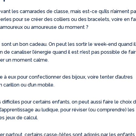
vant les camarades de classe, mais est-ce qu’ils n’aiment p
es pour se créer des colliers ou des bracelets, voire en fa
leur amoureux ou amoureuse du moment ?
fs sont un bon cadeau. On peut les sortir le week-end quand il
 de canaliser l’énergie quand il est n’est pas possible de fai
sser un moment calme.
 à eux pour confectionner des bijoux, voire tenter d’autres
 carillon ou d’un mobile.
ifficiles pour certains enfants, on peut aussi faire le choix 
l’apprentissage au ludique, pour réviser (ou comprendre) les
es jeux de calcul.
er partout, certains casse-têtes sont adorés par les enfants