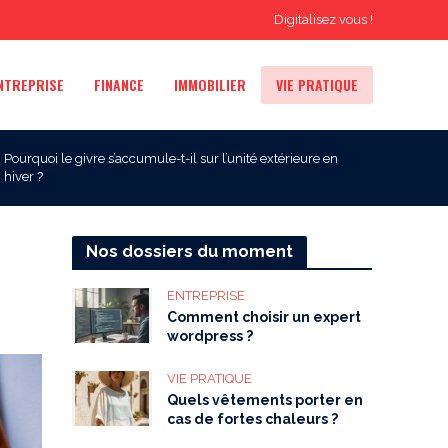
Digitalisez vous !
NTREPRISE
FINANCE
IMMOBILIER
VIE PRATIQUE
Pourquoi le givre s’accumule-t-il sur l’unité extérieure en
hiver ?
Nos dossiers du moment
ENTREPRISE
Comment choisir un expert
wordpress ?
VIE PRATIQUE
Quels vêtements porter en
cas de fortes chaleurs ?