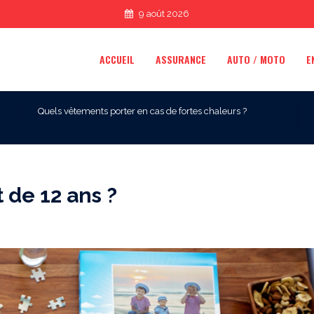
9 août 2026
ACCUEIL
ASSURANCE
AUTO / MOTO
E
Quels vêtements porter en cas de fortes chaleurs ?
 de 12 ans ?