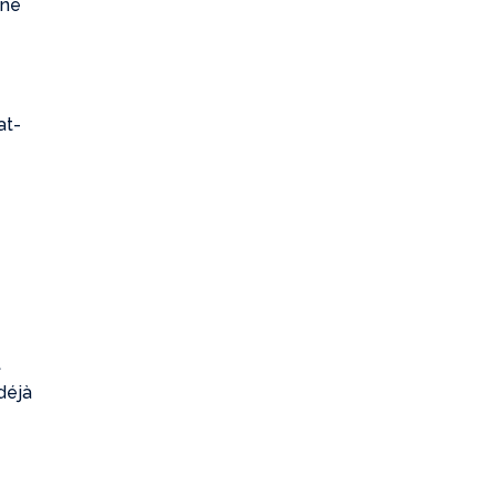
une
at-
t
 déjà