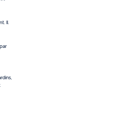
t. Il
 par
rdins,
t