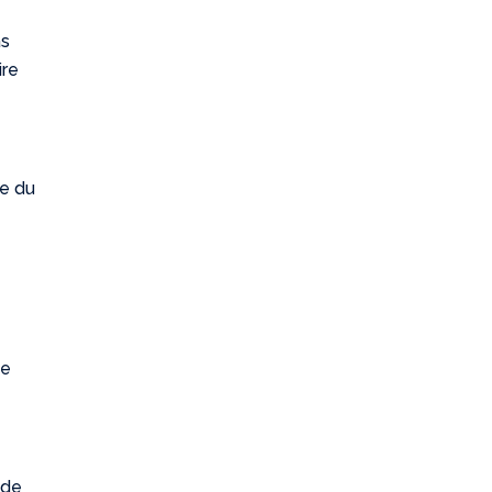
as
ire
re du
de
 de