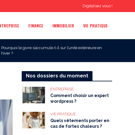
Digitalisez vous !
NTREPRISE
FINANCE
IMMOBILIER
VIE PRATIQUE
Pourquoi le givre s’accumule-t-il sur l’unité extérieure en
hiver ?
Nos dossiers du moment
ENTREPRISE
Comment choisir un expert
wordpress ?
VIE PRATIQUE
Quels vêtements porter en
cas de fortes chaleurs ?