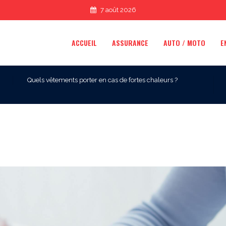
7 août 2026
ACCUEIL
ASSURANCE
AUTO / MOTO
E
Quels vêtements porter en cas de fortes chaleurs ?