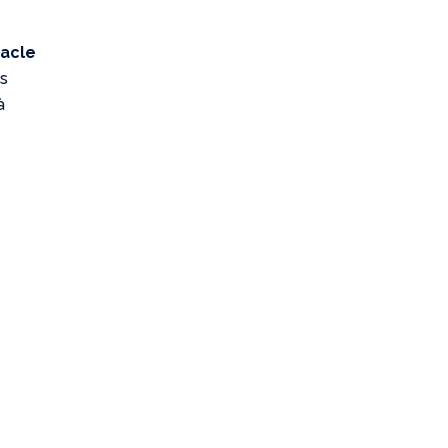
acle
es
à