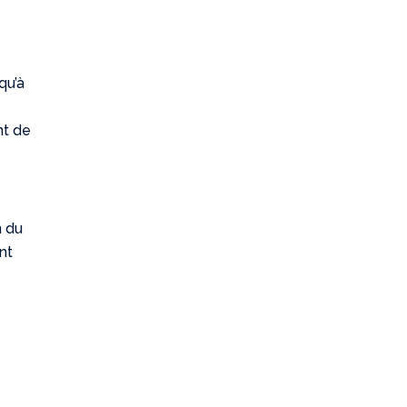
qu’à
nt de
n du
nt