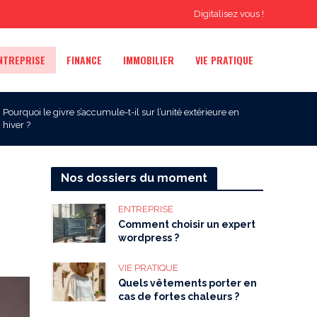
Digitalisez vous !
NTREPRISE
FINANCE
IMMOBILIER
VIE PRATIQUE
Pourquoi le givre s’accumule-t-il sur l’unité extérieure en
hiver ?
Nos dossiers du moment
ENTREPRISE
Comment choisir un expert
wordpress ?
VIE PRATIQUE
Quels vêtements porter en
cas de fortes chaleurs ?