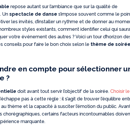
able
repose autant sur l’ambiance que sur la qualité de
e
. Un
spectacle de danse
s’impose souvent comme le poin
tiver les invités, d’installer un rythme et de donner au mome
nombreux styles existants, comment identifier celui qui saur
uer votre événement des autres ? Voici un tour d’horizon de
s conseils pour faire le bon choix selon le
thème de soiré
endre en compte pour sélectionner u
e ?
ntielle
doit avant tout servir l’objectif de la soirée.
Choisir le
’échappe pas à cette règle : il s’agit de trouver l’équilibre ent
on au thème et la capacité à susciter l’émotion du public. Avan
ers chorégraphiques, certains facteurs incontournables doiven
expérience marquante.