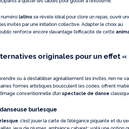
icipants à quitter les tables pour goûter à l’exotisme.
un numéro
latino
se révèle idéal pour clore un repas, ouvrir un
s invités par une initiation collective. Adapter le choix au
public renforce encore davantage l’efficacité de cette
anima
lternatives originales pour un effet «
prendre ou à déstabiliser agréablement les invités, rien ne va
taines formes artistiques bousculent les codes, offrent matiè
l’image conventionnelle d’un
spectacle de danse
classiqu
 danseuse burlesque
rlesque
, c’est jouer la carte de l’élégance piquante et du s
llés, jeux de plumes, ambiance cabaret : voilà une option q