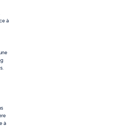
,
ace à
 une
ng
s.
ns
ère
e à