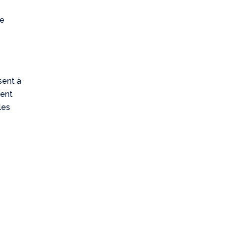
ge
sent à
tent
les