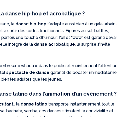
la danse hip-hop et acrobatique ?
eune, la
danse hip-hop
s’adapte aussi bien à un gala urbain 
 à sortir des codes traditionnels. Figures au sol, battles,
 parfois une touche d’humour : l’effet “wow” est garanti deva
elle intègre de la
danse acrobatique
, la surprise s’invite
nombreux « whaou » dans le public et maintiennent l’attentio
 tel
spectacle de danse
garantit de booster immédiateme
 bien les adultes que les jeunes.
nse latino dans l’animation d’un événement ?
cutant
… la
danse latino
transporte instantanément tout le
sa, bachata, samba, ces danses stimulent la convivialité et