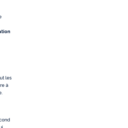
e
tion
ut les
re à
e.
econd
ui