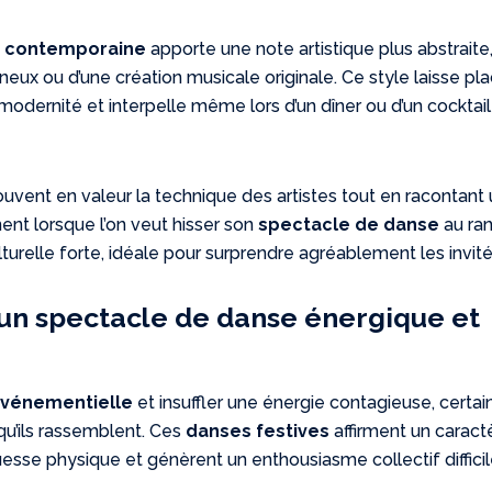
 contemporaine
apporte une note artistique plus abstraite
neux ou d’une création musicale originale. Ce style laisse pl
a modernité et interpelle même lors d’un dîner ou d’un cocktail
vent en valeur la technique des artistes tout en racontant
inent lorsque l’on veut hisser son
spectacle de danse
au ra
lturelle forte, idéale pour surprendre agréablement les invité
 un spectacle de danse énergique et
événementielle
et insuffler une énergie contagieuse, certai
qu’ils rassemblent. Ces
danses festives
affirment un caract
ouesse physique et génèrent un enthousiasme collectif difficil