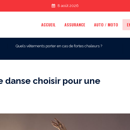
8 août 2026
ACCUEIL
ASSURANCE
AUTO / MOTO
E
Quels vêtements porter en cas de fortes chaleurs ?
e danse choisir pour une