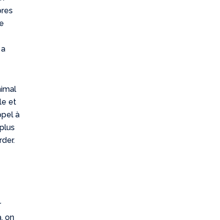
ibres
re
 a
nimal
le et
ppel à
 plus
rder.
r
a, on