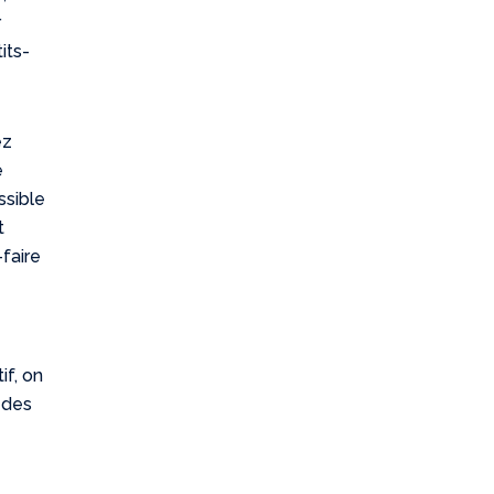
r
its-
ez
e
ssible
t
-faire
if, on
 des