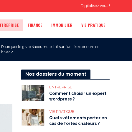
Digitalisez vous !
NTREPRISE
FINANCE
IMMOBILIER
VIE PRATIQUE
Pourquoi le givre s’accumule-t-il sur l’unité extérieure en
hiver ?
Nos dossiers du moment
ENTREPRISE
Comment choisir un expert
wordpress ?
VIE PRATIQUE
Quels vêtements porter en
cas de fortes chaleurs ?