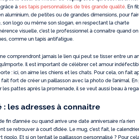
 grâce à
ses tapis personnalisés de très grande qualité
. En f
n aluminium, de petites ou de grandes dimensions, pour fai
e, son logo ou même son slogan, en respectant la charte
rence visuelle, c’est le professionnel à connaitre quand on
, comme un tapis antifatigue.
e comprendront jamais le lien qui peut se tisser entre un a
u’importe. Il est important de célébrer cet amour indéfectib
orte : ici, on aime les chiens et les chats. Pour cela, on fait a
 fait fort de créer un paillasson avec la photo de l’animal. En
er les pattes après la promenade, il se veut aussi beau à rega
 : les adresses à connaitre
 fin d’année ou quand arrive une date anniversaire n’a rien
 se retrouver à court d’idée. Le mug, c’est fait, le calendrie
t rigolo. Et si on tentait le paillasson personnalisé ? Pour cel