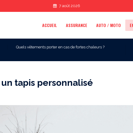
7 août 2026
ACCUEIL
ASSURANCE
AUTO / MOTO
E
Quels vêtements porter en cas de fortes chaleurs ?
 un tapis personnalisé