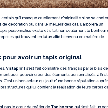
st certain qu’il manque cruellement d’originalité si on se cont
de décoration où, dans le meilleur des cas, il arborera un
apis personnalisé existe et il fait non seulement le bonheur
reprises qui trouvent en lui un allié bienvenu en matière de
 pour avoir un tapis original
ées,
Vistaprint
s’est fait connaitre des français par le biais d
mment pour pouvoir créer des éléments personnalisés, à l’inst
. C’est un bon acteur qui jouit d’une bonne réputation auprè
tes structures qui lui confient la réalisation de leurs cartes d
ent pas le cœur de métier de
Tapisperso
qui s’est fait un n