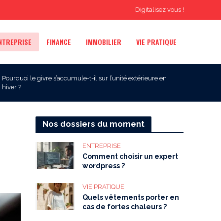
Digitalisez vous !
NTREPRISE
FINANCE
IMMOBILIER
VIE PRATIQUE
Pourquoi le givre s’accumule-t-il sur l’unité extérieure en
hiver ?
Nos dossiers du moment
ENTREPRISE
Comment choisir un expert
wordpress ?
VIE PRATIQUE
Quels vêtements porter en
cas de fortes chaleurs ?