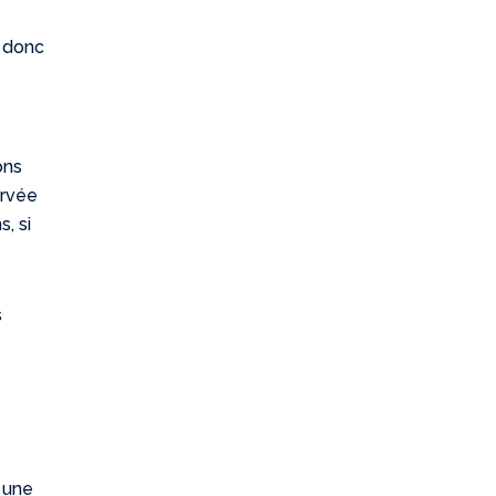
t donc
ons
ervée
, si
s
r une