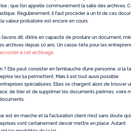
rise ; que l’on appelle communément la salle des archives. C
astique. Régulièrement, il faut procéder à un tri de ces doc
la valeur probatoire est encore en cours.
s l’avons dit, d’être en capacité de produire un document, m
des archives depuis 10 ans. Un casse-tête pour les entrepren
accorder à cet archivage
.
on ? Elle peut consister en l’embauche d’une personne, si la tai
eprise les lui permettent. Mais il est tout aussi possible
 entreprises spécialisées. Elles se chargent alors de trouver 
ce, de trier et de supprimer les documents périmés, voire
 documents.
que est en marche et la facturation client n’est sans doute qu’
eprises vont certainement devoir mettre en place. Autant
ant les modalités de la loi.