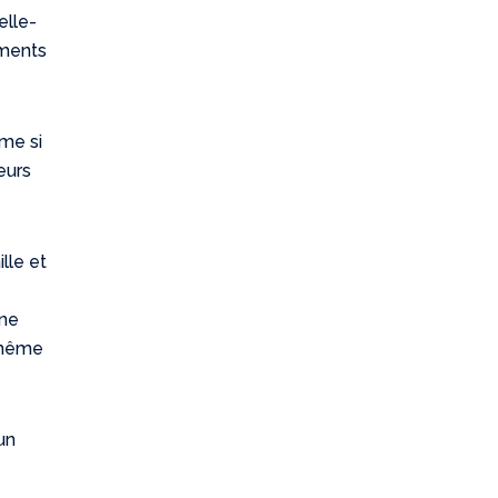
elle-
uments
ême si
eurs
lle et
une
 même
un