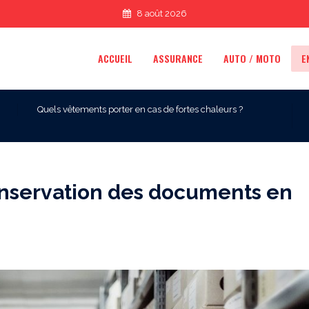
8 août 2026
ACCUEIL
ASSURANCE
AUTO / MOTO
E
Quels vêtements porter en cas de fortes chaleurs ?
onservation des documents en